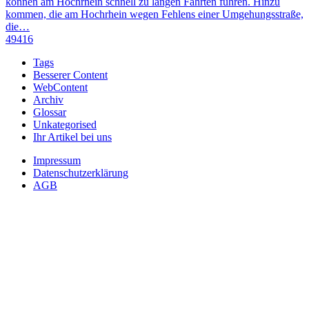
können am Hochrhein schnell zu langen Fahrten führen. Hinzu
kommen, die am Hochrhein wegen Fehlens einer Umgehungsstraße,
die…
49416
Tags
Besserer Content
WebContent
Archiv
Glossar
Unkategorised
Ihr Artikel bei uns
Impressum
Datenschutzerklärung
AGB