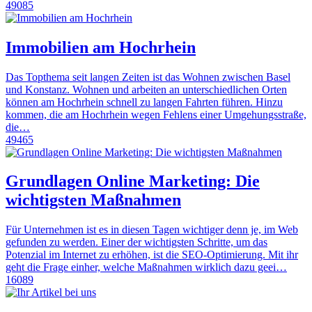
49085
Immobilien am Hochrhein
Das Topthema seit langen Zeiten ist das Wohnen zwischen Basel
und Konstanz. Wohnen und arbeiten an unterschiedlichen Orten
können am Hochrhein schnell zu langen Fahrten führen. Hinzu
kommen, die am Hochrhein wegen Fehlens einer Umgehungsstraße,
die…
49465
Grundlagen Online Marketing: Die
wichtigsten Maßnahmen
Für Unternehmen ist es in diesen Tagen wichtiger denn je, im Web
gefunden zu werden. Einer der wichtigsten Schritte, um das
Potenzial im Internet zu erhöhen, ist die SEO-Optimierung. Mit ihr
geht die Frage einher, welche Maßnahmen wirklich dazu geei…
16089