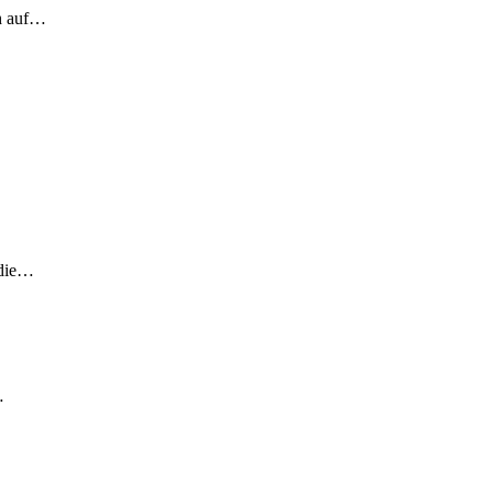
ch auf…
 die…
…