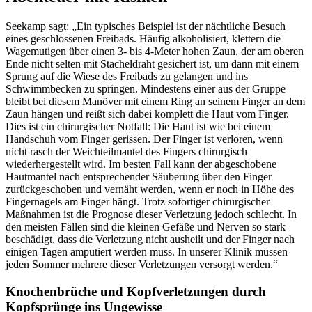
Seekamp sagt: „Ein typisches Beispiel ist der nächtliche Besuch
eines geschlossenen Freibads. Häufig alkoholisiert, klettern die
Wagemutigen über einen 3- bis 4-Meter hohen Zaun, der am oberen
Ende nicht selten mit Stacheldraht gesichert ist, um dann mit einem
Sprung auf die Wiese des Freibads zu gelangen und ins
Schwimmbecken zu springen. Mindestens einer aus der Gruppe
bleibt bei diesem Manöver mit einem Ring an seinem Finger an dem
Zaun hängen und reißt sich dabei komplett die Haut vom Finger.
Dies ist ein chirurgischer Notfall: Die Haut ist wie bei einem
Handschuh vom Finger gerissen. Der Finger ist verloren, wenn
nicht rasch der Weichteilmantel des Fingers chirurgisch
wiederhergestellt wird. Im besten Fall kann der abgeschobene
Hautmantel nach entsprechender Säuberung über den Finger
zurückgeschoben und vernäht werden, wenn er noch in Höhe des
Fingernagels am Finger hängt. Trotz sofortiger chirurgischer
Maßnahmen ist die Prognose dieser Verletzung jedoch schlecht. In
den meisten Fällen sind die kleinen Gefäße und Nerven so stark
beschädigt, dass die Verletzung nicht ausheilt und der Finger nach
einigen Tagen amputiert werden muss. In unserer Klinik müssen
jeden Sommer mehrere dieser Verletzungen versorgt werden.“
Knochenbrüche und Kopfverletzungen durch
Kopfsprünge ins Ungewisse