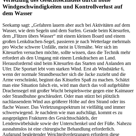
Windgeschwindigkeiten und Kontrollverlust auf
dem Wasser
Seekamp sagt: „Gefahren lauern aber auch bei Aktivitäten auf dem
Wasser, wie dem Segeln und dem Surfen. Gerade beim Kitesurfen,
dem „Flitzen übers Wasser“ mit einem kleinen Board und einem
großen Lenkdrachen-Segel, passieren je nach Wetterlage mehrmals
pro Woche schwere Unfälle, meist in Ufernähe. Wer sich im
Kitesurfen versuchen möchte, sollte wissen, dass die Technik mehr
erfordert als den Umgang mit einem Lenkdrachen an Land.
Herausfordernd sind beim Kitesurfen das Starten und Anlanden am
Ufer. Die Sportart lebt vom starken Wind. Erst ab Windstärke 6,
wenn der normale Strandbesucher sich die Jacke zuzieht und die
Arme verschränkt, beginnt das Kitsurfen Spaß zu machen. Schätzt
man eine Situation falsch ein, wird man durch das voll aufgeblähte
Drachensegel mit großer Wucht beispielsweise gegen eine Kaimauer
oder Strandbuhne geschleudert. Oder man stürzt bei plötzlich
nachlassendem Wind aus größerer Höhe auf den Strand oder ins
flache Wasser. Das Verletzungsspektrum ist vielfältig und immer
schwerwiegend. Je nachdem wie man aufschlägt, kommt es zu
ausgeprägten Frakturen des Gesichtsschädels, der
Lendenwirbelsäule sowie der Unterschenkel und der Füße. Nahezu
ausnahmslos ist eine chirurgische Behandlung erforderlich.
Aufgrund begleitender Weichteilverletzungen erfordern diese