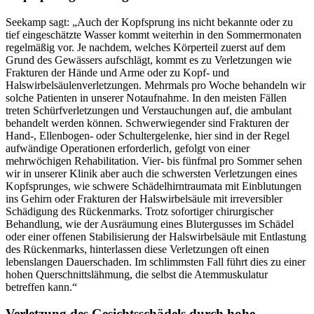
Seekamp sagt: „Auch der Kopfsprung ins nicht bekannte oder zu
tief eingeschätzte Wasser kommt weiterhin in den Sommermonaten
regelmäßig vor. Je nachdem, welches Körperteil zuerst auf dem
Grund des Gewässers aufschlägt, kommt es zu Verletzungen wie
Frakturen der Hände und Arme oder zu Kopf- und
Halswirbelsäulenverletzungen. Mehrmals pro Woche behandeln wir
solche Patienten in unserer Notaufnahme. In den meisten Fällen
treten Schürfverletzungen und Verstauchungen auf, die ambulant
behandelt werden können. Schwerwiegender sind Frakturen der
Hand-, Ellenbogen- oder Schultergelenke, hier sind in der Regel
aufwändige Operationen erforderlich, gefolgt von einer
mehrwöchigen Rehabilitation. Vier- bis fünfmal pro Sommer sehen
wir in unserer Klinik aber auch die schwersten Verletzungen eines
Kopfsprunges, wie schwere Schädelhirntraumata mit Einblutungen
ins Gehirn oder Frakturen der Halswirbelsäule mit irreversibler
Schädigung des Rückenmarks. Trotz sofortiger chirurgischer
Behandlung, wie der Ausräumung eines Blutergusses im Schädel
oder einer offenen Stabilisierung der Halswirbelsäule mit Entlastung
des Rückenmarks, hinterlassen diese Verletzungen oft einen
lebenslangen Dauerschaden. Im schlimmsten Fall führt dies zu einer
hohen Querschnittslähmung, die selbst die Atemmuskulatur
betreffen kann.“
Verletzung des Gesichtsschädels durch hohe