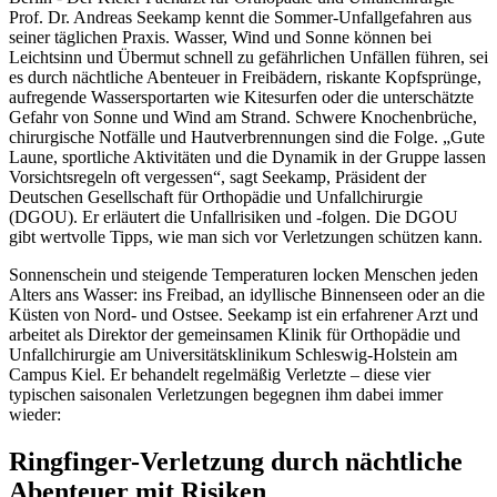
Prof. Dr. Andreas Seekamp kennt die Sommer-Unfallgefahren aus
seiner täglichen Praxis. Wasser, Wind und Sonne können bei
Leichtsinn und Übermut schnell zu gefährlichen Unfällen führen, sei
es durch nächtliche Abenteuer in Freibädern, riskante Kopfsprünge,
aufregende Wassersportarten wie Kitesurfen oder die unterschätzte
Gefahr von Sonne und Wind am Strand. Schwere Knochenbrüche,
chirurgische Notfälle und Hautverbrennungen sind die Folge. „Gute
Laune, sportliche Aktivitäten und die Dynamik in der Gruppe lassen
Vorsichtsregeln oft vergessen“, sagt Seekamp, Präsident der
Deutschen Gesellschaft für Orthopädie und Unfallchirurgie
(DGOU). Er erläutert die Unfallrisiken und -folgen. Die DGOU
gibt wertvolle Tipps, wie man sich vor Verletzungen schützen kann.
Sonnenschein und steigende Temperaturen locken Menschen jeden
Alters ans Wasser: ins Freibad, an idyllische Binnenseen oder an die
Küsten von Nord- und Ostsee. Seekamp ist ein erfahrener Arzt und
arbeitet als Direktor der gemeinsamen Klinik für Orthopädie und
Unfallchirurgie am Universitätsklinikum Schleswig-Holstein am
Campus Kiel. Er behandelt regelmäßig Verletzte – diese vier
typischen saisonalen Verletzungen begegnen ihm dabei immer
wieder:
Ringfinger-Verletzung durch nächtliche
Abenteuer mit Risiken