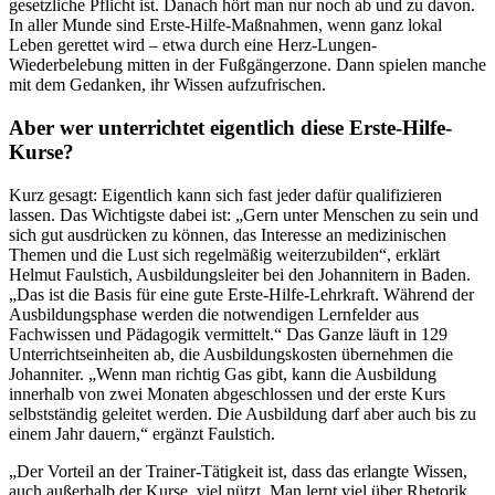
gesetzliche Pflicht ist. Danach hört man nur noch ab und zu davon.
In aller Munde sind Erste-Hilfe-Maßnahmen, wenn ganz lokal
Leben gerettet wird – etwa durch eine Herz-Lungen-
Wiederbelebung mitten in der Fußgängerzone. Dann spielen manche
mit dem Gedanken, ihr Wissen aufzufrischen.
Aber wer unterrichtet eigentlich diese Erste-Hilfe-
Kurse?
Kurz gesagt: Eigentlich kann sich fast jeder dafür qualifizieren
lassen. Das Wichtigste dabei ist: „Gern unter Menschen zu sein und
sich gut ausdrücken zu können, das Interesse an medizinischen
Themen und die Lust sich regelmäßig weiterzubilden“, erklärt
Helmut Faulstich, Ausbildungsleiter bei den Johannitern in Baden.
„Das ist die Basis für eine gute Erste-Hilfe-Lehrkraft. Während der
Ausbildungsphase werden die notwendigen Lernfelder aus
Fachwissen und Pädagogik vermittelt.“ Das Ganze läuft in 129
Unterrichtseinheiten ab, die Ausbildungskosten übernehmen die
Johanniter. „Wenn man richtig Gas gibt, kann die Ausbildung
innerhalb von zwei Monaten abgeschlossen und der erste Kurs
selbstständig geleitet werden. Die Ausbildung darf aber auch bis zu
einem Jahr dauern,“ ergänzt Faulstich.
„Der Vorteil an der Trainer-Tätigkeit ist, dass das erlangte Wissen,
auch außerhalb der Kurse, viel nützt. Man lernt viel über Rhetorik,