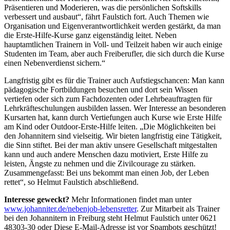
Präsentieren und Moderieren, was die persönlichen Softskills
verbessert und ausbaut“, fährt Faulstich fort. Auch Themen wie
Organisation und Eigenverantwortlichkeit werden gestärkt, da man
die Erste-Hilfe-Kurse ganz eigenständig leitet. Neben
hauptamtlichen Trainern in Voll- und Teilzeit haben wir auch einige
Studenten im Team, aber auch Freiberufler, die sich durch die Kurse
einen Nebenverdienst sichern.“
Langfristig gibt es für die Trainer auch Aufstiegschancen: Man kann
pädagogische Fortbildungen besuchen und dort sein Wissen
vertiefen oder sich zum Fachdozenten oder Lehrbeauftragten für
Lehrkräfteschulungen ausbilden lassen. Wer Interesse an besonderen
Kursarten hat, kann durch Vertiefungen auch Kurse wie Erste Hilfe
am Kind oder Outdoor-Erste-Hilfe leiten. „Die Möglichkeiten bei
den Johannitern sind vielseitig. Wir bieten langfristig eine Tätigkeit,
die Sinn stiftet. Bei der man aktiv unsere Gesellschaft mitgestalten
kann und auch andere Menschen dazu motiviert, Erste Hilfe zu
leisten, Ängste zu nehmen und die Zivilcourage zu stärken.
Zusammengefasst: Bei uns bekommt man einen Job, der Leben
rettet“, so Helmut Faulstich abschließend.
Interesse geweckt?
Mehr Informationen findet man unter
www.johanniter.de/nebenjob-lebensretter
. Zur Mitarbeit als Trainer
bei den Johannitern in Freiburg steht Helmut Faulstich unter 0621
48303-30 oder
Diese E-Mail-Adresse ist vor Spambots geschützt!