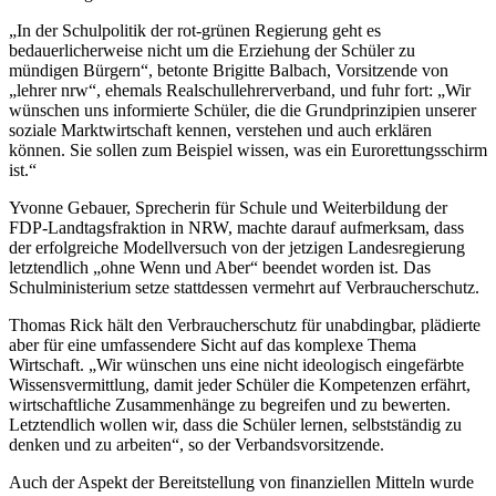
„In der Schulpolitik der rot-grünen Regierung geht es
bedauerlicherweise nicht um die Erziehung der Schüler zu
mündigen Bürgern“, betonte Brigitte Balbach, Vorsitzende von
„lehrer nrw“, ehemals Realschullehrerverband, und fuhr fort: „Wir
wünschen uns informierte Schüler, die die Grundprinzipien unserer
soziale Marktwirtschaft kennen, verstehen und auch erklären
können. Sie sollen zum Beispiel wissen, was ein Eurorettungsschirm
ist.“
Yvonne Gebauer, Sprecherin für Schule und Weiterbildung der
FDP-Landtagsfraktion in NRW, machte darauf aufmerksam, dass
der erfolgreiche Modellversuch von der jetzigen Landesregierung
letztendlich „ohne Wenn und Aber“ beendet worden ist. Das
Schulministerium setze stattdessen vermehrt auf Verbraucherschutz.
Thomas Rick hält den Verbraucherschutz für unabdingbar, plädierte
aber für eine umfassendere Sicht auf das komplexe Thema
Wirtschaft. „Wir wünschen uns eine nicht ideologisch eingefärbte
Wissensvermittlung, damit jeder Schüler die Kompetenzen erfährt,
wirtschaftliche Zusammenhänge zu begreifen und zu bewerten.
Letztendlich wollen wir, dass die Schüler lernen, selbstständig zu
denken und zu arbeiten“, so der Verbandsvorsitzende.
Auch der Aspekt der Bereitstellung von finanziellen Mitteln wurde