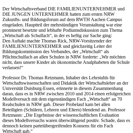
Der Wirtschaftsverband DIE FAMILIENUNTERNEHMER und
DIE JUNGEN UNTERNEHMER hatten zum ersten NRW
Zukunfts- und Bildungsforum auf dem RWTH Aachen Campus
eingeladen. Hauptteil der mehrstündigen Veranstaltung war eine
prominent besetzte und lebhafte Podiumsdiskussion zum Thema
„Wirtschaft als Schulfach“, in der es heftig zur Sache ging:
Den Auftakt machte Thomas Rick, NRW-Vorsitzender der
FAMILIENUNTERNEHMER und gleichzeitig Leiter der
Bildungskommission des Verbandes, der „Wirtschaft“ als
Pflichtschulfach an allen Schulen in NRW forderte: „Wir möchten
nicht, dass unsere Kinder als ökonomische Analphabeten die Schule
verlassen!“
Professor Dr. Thomas Retzmann, Inhaber des Lehrstuhls für
Wirtschaftswissenschaften und Didaktik der Wirtschaftslehre an der
Universität Duisburg-Essen, erinnerte in diesem Zusammenhang
daran, dass es in NRW zwischen 2010 und 2014 einen erfolgreichen
Modellversuch mit dem eigenständigen Fach „Wirtschaft“ an 70
Realschulen in NRW gab. Dieser Probelauf kam bei allen
Beteiligten (Schülern, Lehrern und Eltern) blendend an. Professor
Retzmann: „Die Ergebnisse der wissenschaftlichen Evaluation
dieses Modellversuchs waren überwältigend positiv. Schade, dass es
dennoch keinen parteiübergreifenden Konsens für ein Fach
Wirtschaft gab.“