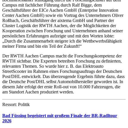
Campus mit fachlicher Führung durch Ralf Bigge, dem
Geschäftsführer der EICe Aachen GmbH (Enterprise Innovation
Center Aachen GmbH) sowie ein Vortrag des Unternehmers Oliver
Roßbach, Geschäftsführer der aixtema GmbH und Partner der
Cluster Logistik der RWTH Aachen, der die Möglichkeiten der
Kooperation zwischen Forschung und Unternehmen anhand seiner
persönlichen Erfahrungen aufzeigte und mit den Worten lobte:
„Durch die Zusammenarbeit steigere ich die Wettbewerbsfähigkeit
meiner Firma und bin ein Teil der Zukunft!“
Der RWTH Aachen Campus macht die Forschungskompetenz der
RWTH sichtbar. Die Experten betreiben Forschung zu definierten,
relevanten Themen. So wurde hier z. B. das Elektroauto
StreetScooter im Rahmen eines Forschungsauftrags der Deutschen
Post/DHL entwickelt. Das überzeugende Ergebnis führte dazu, dass
die Deutsche Post/DHL selbst Automobilhersteller geworden ist. In
diesem Jahr erfolgt der erste Roll-out von 10.000 Fahrzeugen, die
am Standort Aachen produziert werden.
Ressort: Politik
Bad Füssing begeistert mit großem Finale der BR-Radltour
2026