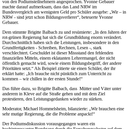
von den Podiumsteilnehmern angesprochen. Yvonne Gebauer
machte darauf aufmerksam, dass das Land NRW im
Bundesvergleich am wenigsten Geld pro Schüler ausgebe: „Wir – in
NRW - sind jetzt schon Bildungsverlierer“, beteuerte Yvonne
Gebauer.
Dem stimmte Brigitte Balbach zu und resümierte: „In den Jahren der
rot-grünen Regierung hat sich die Grundbildung enorm verändert.
Durchschnittlich haben sich die Leistungen, insbesondere in den
Grundfertigkeiten - Schreiben, Rechnen, Lesen -, stark
verschlechtert. Geschuldet ist dieser Missstand den fehlenden
finanziellen Mitteln, einem eklatanten Lehrermangel, der nicht
öffentlich gemacht wird, sowie einem Bildungsbegriff, der andere
Prioritäten setzt.“ Als Beispiel zitierte sie einen Schüler, der ihr
erklärt hatte: „Ich brauche nicht pünktlich zum Unterricht zu
kommen – wir chillen in der ersten Stunde!“
Das führe dazu, so Brigitte Balbach, dass Mütter und Väter unter
anderem in Kleve auf die Straße gehen und mit dem Ziel
protestieren, den Leistungsgedanken wieder zu stärken.
Moderator, Michael Hommelsheim, bilanzierte: „Wir brauchen eine
sehr mutige Regierung, die die Probleme anpackt!“
Der Podiumsdiskussion vorausgegangen waren ein
hochinteressanter Rundgang durch die Forschungscluster auf dem