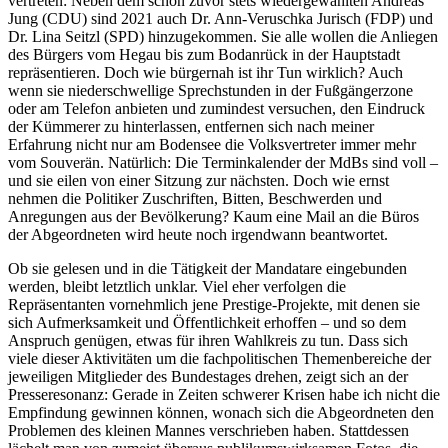
vertreten: Neben dem schon zuvor stets wiedergewählten Andreas
Jung (CDU) sind 2021 auch Dr. Ann-Veruschka Jurisch (FDP) und
Dr. Lina Seitzl (SPD) hinzugekommen. Sie alle wollen die Anliegen
des Bürgers vom Hegau bis zum Bodanrück in der Hauptstadt
repräsentieren. Doch wie bürgernah ist ihr Tun wirklich? Auch
wenn sie niederschwellige Sprechstunden in der Fußgängerzone
oder am Telefon anbieten und zumindest versuchen, den Eindruck
der Kümmerer zu hinterlassen, entfernen sich nach meiner
Erfahrung nicht nur am Bodensee die Volksvertreter immer mehr
vom Souverän. Natürlich: Die Terminkalender der MdBs sind voll –
und sie eilen von einer Sitzung zur nächsten. Doch wie ernst
nehmen die Politiker Zuschriften, Bitten, Beschwerden und
Anregungen aus der Bevölkerung? Kaum eine Mail an die Büros
der Abgeordneten wird heute noch irgendwann beantwortet.
Ob sie gelesen und in die Tätigkeit der Mandatare eingebunden
werden, bleibt letztlich unklar. Viel eher verfolgen die
Repräsentanten vornehmlich jene Prestige-Projekte, mit denen sie
sich Aufmerksamkeit und Öffentlichkeit erhoffen – und so dem
Anspruch genügen, etwas für ihren Wahlkreis zu tun. Dass sich
viele dieser Aktivitäten um die fachpolitischen Themenbereiche der
jeweiligen Mitglieder des Bundestages drehen, zeigt sich an der
Presseresonanz: Gerade in Zeiten schwerer Krisen habe ich nicht die
Empfindung gewinnen können, wonach sich die Abgeordneten den
Problemen des kleinen Mannes verschrieben haben. Stattdessen