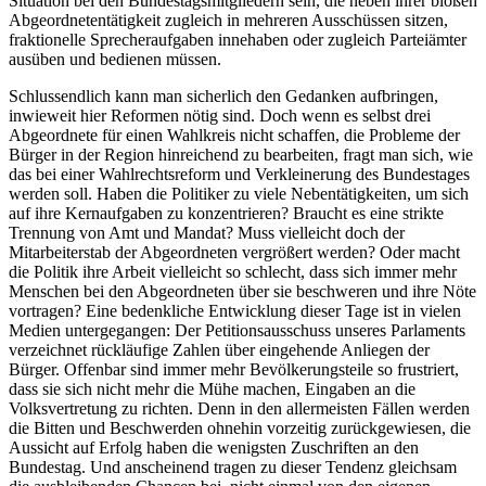
Situation bei den Bundestagsmitgliedern sein, die neben ihrer bloßen
Abgeordnetentätigkeit zugleich in mehreren Ausschüssen sitzen,
fraktionelle Sprecheraufgaben innehaben oder zugleich Parteiämter
ausüben und bedienen müssen.
Schlussendlich kann man sicherlich den Gedanken aufbringen,
inwieweit hier Reformen nötig sind. Doch wenn es selbst drei
Abgeordnete für einen Wahlkreis nicht schaffen, die Probleme der
Bürger in der Region hinreichend zu bearbeiten, fragt man sich, wie
das bei einer Wahlrechtsreform und Verkleinerung des Bundestages
werden soll. Haben die Politiker zu viele Nebentätigkeiten, um sich
auf ihre Kernaufgaben zu konzentrieren? Braucht es eine strikte
Trennung von Amt und Mandat? Muss vielleicht doch der
Mitarbeiterstab der Abgeordneten vergrößert werden? Oder macht
die Politik ihre Arbeit vielleicht so schlecht, dass sich immer mehr
Menschen bei den Abgeordneten über sie beschweren und ihre Nöte
vortragen? Eine bedenkliche Entwicklung dieser Tage ist in vielen
Medien untergegangen: Der Petitionsausschuss unseres Parlaments
verzeichnet rückläufige Zahlen über eingehende Anliegen der
Bürger. Offenbar sind immer mehr Bevölkerungsteile so frustriert,
dass sie sich nicht mehr die Mühe machen, Eingaben an die
Volksvertretung zu richten. Denn in den allermeisten Fällen werden
die Bitten und Beschwerden ohnehin vorzeitig zurückgewiesen, die
Aussicht auf Erfolg haben die wenigsten Zuschriften an den
Bundestag. Und anscheinend tragen zu dieser Tendenz gleichsam