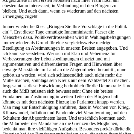
Abgeordnete in den ersten Monaten nach ihrer Wahl noch am
ehesten daran interessiert, in Verbindung mit den Bürgern zu
bleiben. Und auch dann, wenn es wiederum auf den nächsten
Urnengang zugeht.
Immer wieder heißt es: „Bringen Sie Ihre Vorschläge in die Politik
ein!“. Erst dieser Tage ermutigte Innenministerin Faeser die
Menschen dazu. Politikverdrossenheit wird in Wahltagsbefragungen
immer wieder als Grund für eine vergleichsweise niedrige
Beteiligung an Abstimmungen in unseren Breiten angegeben. Und
ich kann sie verstehen. Wer sich mit Elan und Vehemenz für
Verbesserungen der Lebensbedingungen einsetzt und mit
argumentativen und differenzierten Fragen und Hinweisen über
etwaige Missstände im Land an die Abgeordneten herantritt, ohne
gehört zu werden, wird sich schlussendlich auch nicht mehr die
Mühe machen, sonntags sein Kreuz auf dem Wahlzettel zu machen.
Insgesamt ist diese Entwicklung bedrohlich für die Demokratie. Und
auch die MdB müssten sich bewusst sein: Ohne ein breites
Fundament an Zustimmung in weiten Teilen der Bürgerschaft
könnte es mit dem nächsten Einzug ins Parlament knapp werden.
Man mag zur Entschuldigung anführen, dass in Wochen von Krieg,
Klimawandel, Inflation und Pandemie viel Verantwortung auf den
Schultern der Abgeordneten lastet. Und tatsächlich kommen auch
die Mitarbeiter der Mandatare an die Grenzen des Möglichen,
bedenkt man ihre vielfältigen Aufgaben. Besonders prekär dürfte die