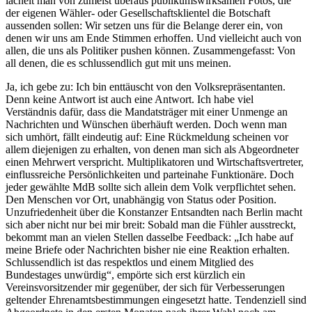
lächelt man von zumeist überaus publikumswirksamen Fotos, die
der eigenen Wähler- oder Gesellschaftsklientel die Botschaft
aussenden sollen: Wir setzen uns für die Belange derer ein, von
denen wir uns am Ende Stimmen erhoffen. Und vielleicht auch von
allen, die uns als Politiker pushen können. Zusammengefasst: Von
all denen, die es schlussendlich gut mit uns meinen.
Ja, ich gebe zu: Ich bin enttäuscht von den Volksrepräsentanten.
Denn keine Antwort ist auch eine Antwort. Ich habe viel
Verständnis dafür, dass die Mandatsträger mit einer Unmenge an
Nachrichten und Wünschen überhäuft werden. Doch wenn man
sich umhört, fällt eindeutig auf: Eine Rückmeldung scheinen vor
allem diejenigen zu erhalten, von denen man sich als Abgeordneter
einen Mehrwert verspricht. Multiplikatoren und Wirtschaftsvertreter,
einflussreiche Persönlichkeiten und parteinahe Funktionäre. Doch
jeder gewählte MdB sollte sich allein dem Volk verpflichtet sehen.
Den Menschen vor Ort, unabhängig von Status oder Position.
Unzufriedenheit über die Konstanzer Entsandten nach Berlin macht
sich aber nicht nur bei mir breit: Sobald man die Fühler ausstreckt,
bekommt man an vielen Stellen dasselbe Feedback: „Ich habe auf
meine Briefe oder Nachrichten bisher nie eine Reaktion erhalten.
Schlussendlich ist das respektlos und einem Mitglied des
Bundestages unwürdig“, empörte sich erst kürzlich ein
Vereinsvorsitzender mir gegenüber, der sich für Verbesserungen
geltender Ehrenamtsbestimmungen eingesetzt hatte. Tendenziell sind