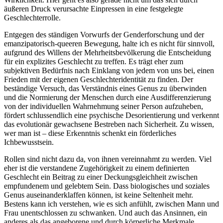
äußeren Druck verursachte Einpressen in eine festgelegte
Geschlechterrolle.
Entgegen des ständigen Vorwurfs der Genderforschung und der
emanzipatorisch-queeren Bewegung, halte ich es nicht für sinnvoll,
aufgrund des Willens der Mehrheitsbevölkerung die Entscheidung
für ein explizites Geschlecht zu treffen. Es trägt eher zum
subjektiven Bedürfnis nach Einklang von jedem von uns bei, einen
Frieden mit der eigenen Geschlechteridentität zu finden. Der
beständige Versuch, das Verständnis eines Genus zu überwinden
und die Normierung der Menschen durch eine Ausdifferenzierung
von der individuellen Wahrnehmung seiner Person aufzuheben,
fördert schlussendlich eine psychische Desorientierung und verkennt
das evolutionär gewachsene Bestreben nach Sicherheit. Zu wissen,
wer man ist – diese Erkenntnis schenkt ein förderliches
Ichbewusstsein.
Rollen sind nicht dazu da, von ihnen vereinnahmt zu werden. Viel
eher ist die verstandene Zugehörigkeit zu einem definierten
Geschlecht ein Beitrag zu einer Deckungsgleichheit zwischen
empfundenem und gelebtem Sein. Dass biologisches und soziales
Genus auseinanderklaffen können, ist keine Seltenheit mehr.
Bestens kann ich verstehen, wie es sich anfühlt, zwischen Mann und
Frau unentschlossen zu schwanken. Und auch das Ansinnen, ein
anderes als das angeborene und durch körperliche Merkmale