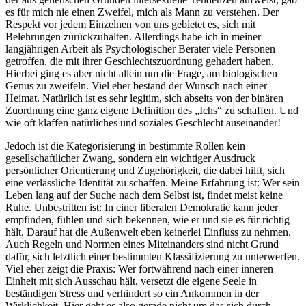
es für mich nie einen Zweifel, mich als Mann zu verstehen. Der
Respekt vor jedem Einzelnen von uns gebietet es, sich mit
Belehrungen zurückzuhalten. Allerdings habe ich in meiner
langjährigen Arbeit als Psychologischer Berater viele Personen
getroffen, die mit ihrer Geschlechtszuordnung gehadert haben.
Hierbei ging es aber nicht allein um die Frage, am biologischen
Genus zu zweifeln. Viel eher bestand der Wunsch nach einer
Heimat. Natürlich ist es sehr legitim, sich abseits von der binären
Zuordnung eine ganz eigene Definition des „Ichs“ zu schaffen. Und
wie oft klaffen natürliches und soziales Geschlecht auseinander!
Jedoch ist die Kategorisierung in bestimmte Rollen kein
gesellschaftlicher Zwang, sondern ein wichtiger Ausdruck
persönlicher Orientierung und Zugehörigkeit, die dabei hilft, sich
eine verlässliche Identität zu schaffen. Meine Erfahrung ist: Wer sein
Leben lang auf der Suche nach dem Selbst ist, findet meist keine
Ruhe. Unbestritten ist: In einer liberalen Demokratie kann jeder
empfinden, fühlen und sich bekennen, wie er und sie es für richtig
hält. Darauf hat die Außenwelt eben keinerlei Einfluss zu nehmen.
Auch Regeln und Normen eines Miteinanders sind nicht Grund
dafür, sich letztlich einer bestimmten Klassifizierung zu unterwerfen.
Viel eher zeigt die Praxis: Wer fortwährend nach einer inneren
Einheit mit sich Ausschau hält, versetzt die eigene Seele in
beständigen Stress und verhindert so ein Ankommen in der
Wirklichkeit. Hier geht es also gerade nicht um das sich durch