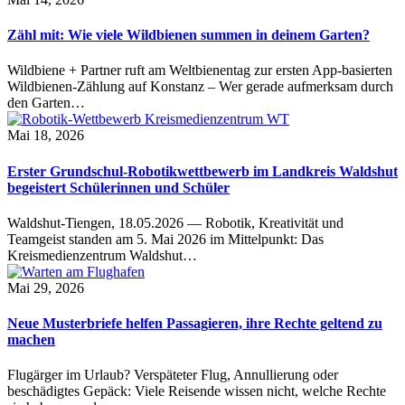
Zähl mit: Wie viele Wildbienen summen in deinem Garten?
Wildbiene + Partner ruft am Weltbienentag zur ersten App-basierten
Wildbienen-Zählung auf Konstanz – Wer gerade aufmerksam durch
den Garten…
Mai 18, 2026
Erster Grundschul-Robotikwettbewerb im Landkreis Waldshut
begeistert Schülerinnen und Schüler
Waldshut-Tiengen, 18.05.2026 — Robotik, Kreativität und
Teamgeist standen am 5. Mai 2026 im Mittelpunkt: Das
Kreismedienzentrum Waldshut…
Mai 29, 2026
Neue Musterbriefe helfen Passagieren, ihre Rechte geltend zu
machen
Flugärger im Urlaub? Verspäteter Flug, Annullierung oder
beschädigtes Gepäck: Viele Reisende wissen nicht, welche Rechte