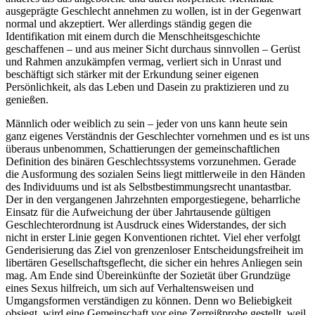
ausgeprägte Geschlecht annehmen zu wollen, ist in der Gegenwart
normal und akzeptiert. Wer allerdings ständig gegen die
Identifikation mit einem durch die Menschheitsgeschichte
geschaffenen – und aus meiner Sicht durchaus sinnvollen – Gerüst
und Rahmen anzukämpfen vermag, verliert sich in Unrast und
beschäftigt sich stärker mit der Erkundung seiner eigenen
Persönlichkeit, als das Leben und Dasein zu praktizieren und zu
genießen.
Männlich oder weiblich zu sein – jeder von uns kann heute sein
ganz eigenes Verständnis der Geschlechter vornehmen und es ist uns
überaus unbenommen, Schattierungen der gemeinschaftlichen
Definition des binären Geschlechtssystems vorzunehmen. Gerade
die Ausformung des sozialen Seins liegt mittlerweile in den Händen
des Individuums und ist als Selbstbestimmungsrecht unantastbar.
Der in den vergangenen Jahrzehnten emporgestiegene, beharrliche
Einsatz für die Aufweichung der über Jahrtausende gültigen
Geschlechterordnung ist Ausdruck eines Widerstandes, der sich
nicht in erster Linie gegen Konventionen richtet. Viel eher verfolgt
Genderisierung das Ziel von grenzenloser Entscheidungsfreiheit im
libertären Gesellschaftsgeflecht, die sicher ein hehres Anliegen sein
mag. Am Ende sind Übereinkünfte der Sozietät über Grundzüge
eines Sexus hilfreich, um sich auf Verhaltensweisen und
Umgangsformen verständigen zu können. Denn wo Beliebigkeit
obsiegt, wird eine Gemeinschaft vor eine Zerreißprobe gestellt, weil