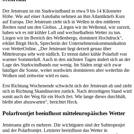
Der Jetstream ist ein Starkwindband in etwa 9 bis 14 Kilometer
Höhe. Wie auf einer Autobahn nehmen an ihm Atlantiktiefs Kurs
auf Europa. Der Jetstream zieht sich in Wellen in den mittleren
Breiten rund um den Globus. „Liegen wir im Wellental, wie zurzeit,
haben wir es mit kühler Luft und wechselhaftem Wetter zu tun.
Liegen wir im Bereich des Wellenbergs, dominiert Hochdruck“,
erklärt Birgit Heck, Sprecherin der Unternehmenskommunikation
von WetterOnline. „Der Jetstream liegt derzeit genau über
Mitteleuropa sehr weit südlich. Er trennt dabei kühle Polarluft von
warmer Sommerluft. Auch in den nächsten Tagen ändert sich an der
Lage des Starkwindbands nur wenig. Im Süden zeigt sich zwar
häufiger die Sonne, weiter nordwärts dominieren aber weiterhin die
Wolken und zeitweise wird es nass.
Erst Richtung Wochenende schwächt sich der Jetstream ab und zieht
sich in Richtung Skandinavien zurück. Nach derzeitigem Stand wird
somit auch der Weg für ein Hoch frei. Wie lange dieses durchhält,
bleibt aber abzuwarten“, berichtet Heck.
Polarfrontjet beeinflusst mitteleuropäisches Wetter
Jetstreams gibt es mehrere. Die wichtigsten sind der Subtropenjet
und der Polarfrontjet. Letzterer beeinflusst das Wetter in