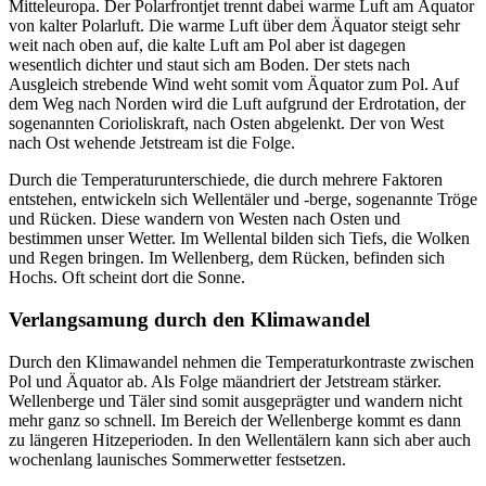
Mitteleuropa. Der Polarfrontjet trennt dabei warme Luft am Äquator
von kalter Polarluft. Die warme Luft über dem Äquator steigt sehr
weit nach oben auf, die kalte Luft am Pol aber ist dagegen
wesentlich dichter und staut sich am Boden. Der stets nach
Ausgleich strebende Wind weht somit vom Äquator zum Pol. Auf
dem Weg nach Norden wird die Luft aufgrund der Erdrotation, der
sogenannten Corioliskraft, nach Osten abgelenkt. Der von West
nach Ost wehende Jetstream ist die Folge.
Durch die Temperaturunterschiede, die durch mehrere Faktoren
entstehen, entwickeln sich Wellentäler und -berge, sogenannte Tröge
und Rücken. Diese wandern von Westen nach Osten und
bestimmen unser Wetter. Im Wellental bilden sich Tiefs, die Wolken
und Regen bringen. Im Wellenberg, dem Rücken, befinden sich
Hochs. Oft scheint dort die Sonne.
Verlangsamung durch den Klimawandel
Durch den Klimawandel nehmen die Temperaturkontraste zwischen
Pol und Äquator ab. Als Folge mäandriert der Jetstream stärker.
Wellenberge und Täler sind somit ausgeprägter und wandern nicht
mehr ganz so schnell. Im Bereich der Wellenberge kommt es dann
zu längeren Hitzeperioden. In den Wellentälern kann sich aber auch
wochenlang launisches Sommerwetter festsetzen.