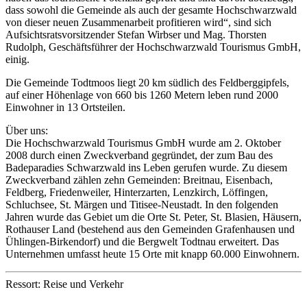
dass sowohl die Gemeinde als auch der gesamte Hochschwarzwald
von dieser neuen Zusammenarbeit profitieren wird“, sind sich
Aufsichtsratsvorsitzender Stefan Wirbser und Mag. Thorsten
Rudolph, Geschäftsführer der Hochschwarzwald Tourismus GmbH,
einig.
Die Gemeinde Todtmoos liegt 20 km südlich des Feldberggipfels,
auf einer Höhenlage von 660 bis 1260 Metern leben rund 2000
Einwohner in 13 Ortsteilen.
Über uns:
Die Hochschwarzwald Tourismus GmbH wurde am 2. Oktober
2008 durch einen Zweckverband gegründet, der zum Bau des
Badeparadies Schwarzwald ins Leben gerufen wurde. Zu diesem
Zweckverband zählen zehn Gemeinden: Breitnau, Eisenbach,
Feldberg, Friedenweiler, Hinterzarten, Lenzkirch, Löffingen,
Schluchsee, St. Märgen und Titisee-Neustadt. In den folgenden
Jahren wurde das Gebiet um die Orte St. Peter, St. Blasien, Häusern,
Rothauser Land (bestehend aus den Gemeinden Grafenhausen und
Ühlingen-Birkendorf) und die Bergwelt Todtnau erweitert. Das
Unternehmen umfasst heute 15 Orte mit knapp 60.000 Einwohnern.
Ressort: Reise und Verkehr