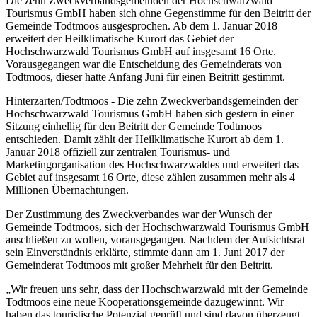
Die zehn Zweckverbandsgemeinden der Hochschwarzwald
Tourismus GmbH haben sich ohne Gegenstimme für den Beitritt der
Gemeinde Todtmoos ausgesprochen. Ab dem 1. Januar 2018
erweitert der Heilklimatische Kurort das Gebiet der
Hochschwarzwald Tourismus GmbH auf insgesamt 16 Orte.
Vorausgegangen war die Entscheidung des Gemeinderats von
Todtmoos, dieser hatte Anfang Juni für einen Beitritt gestimmt.
Hinterzarten/Todtmoos - Die zehn Zweckverbandsgemeinden der
Hochschwarzwald Tourismus GmbH haben sich gestern in einer
Sitzung einhellig für den Beitritt der Gemeinde Todtmoos
entschieden. Damit zählt der Heilklimatische Kurort ab dem 1.
Januar 2018 offiziell zur zentralen Tourismus- und
Marketingorganisation des Hochschwarzwaldes und erweitert das
Gebiet auf insgesamt 16 Orte, diese zählen zusammen mehr als 4
Millionen Übernachtungen.
Der Zustimmung des Zweckverbandes war der Wunsch der
Gemeinde Todtmoos, sich der Hochschwarzwald Tourismus GmbH
anschließen zu wollen, vorausgegangen. Nachdem der Aufsichtsrat
sein Einverständnis erklärte, stimmte dann am 1. Juni 2017 der
Gemeinderat Todtmoos mit großer Mehrheit für den Beitritt.
„Wir freuen uns sehr, dass der Hochschwarzwald mit der Gemeinde
Todtmoos eine neue Kooperationsgemeinde dazugewinnt. Wir
haben das touristische Potenzial geprüft und sind davon überzeugt,