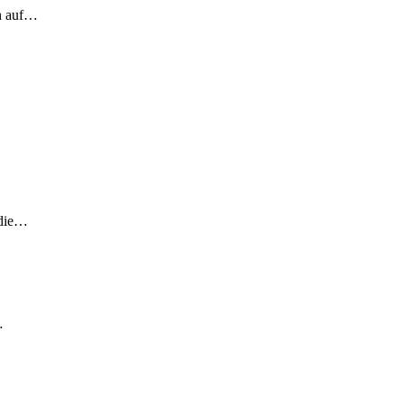
ch auf…
 die…
…