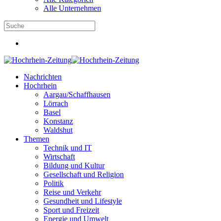
Alle Unternehmen
Nachrichten
Hochrhein
Aargau/Schaffhausen
Lörrach
Basel
Konstanz
Waldshut
Themen
Technik und IT
Wirtschaft
Bildung und Kultur
Gesellschaft und Religion
Politik
Reise und Verkehr
Gesundheit und Lifestyle
Sport und Freizeit
Energie und Umwelt