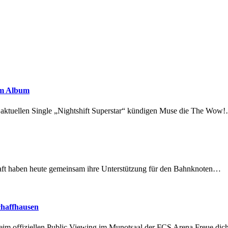
em Album
r aktuellen Single „Nightshift Superstar“ kündigen Muse die The Wow
lschaft haben heute gemeinsam ihre Unterstützung für den Bahnknoten…
chaffhausen
beim offiziellen Public Viewing im Munotsaal der FCS Arena.Freue di