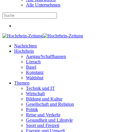
Alle Unternehmen
Nachrichten
Hochrhein
Aargau/Schaffhausen
Lörrach
Basel
Konstanz
Waldshut
Themen
Technik und IT
Wirtschaft
Bildung und Kultur
Gesellschaft und Religion
Politik
Reise und Verkehr
Gesundheit und Lifestyle
Sport und Freizeit
Energie und Umwelt