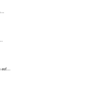
em…
!…
ch auf…