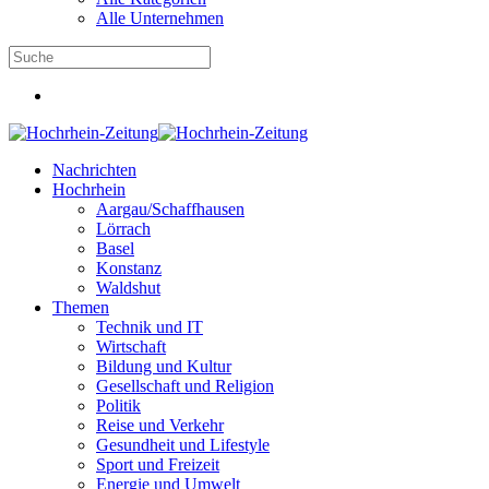
Alle Unternehmen
Nachrichten
Hochrhein
Aargau/Schaffhausen
Lörrach
Basel
Konstanz
Waldshut
Themen
Technik und IT
Wirtschaft
Bildung und Kultur
Gesellschaft und Religion
Politik
Reise und Verkehr
Gesundheit und Lifestyle
Sport und Freizeit
Energie und Umwelt