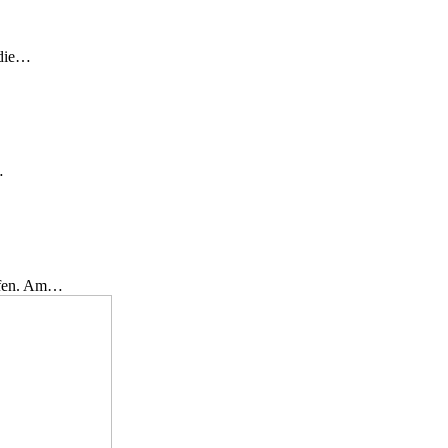
 die…
…
effen. Am…