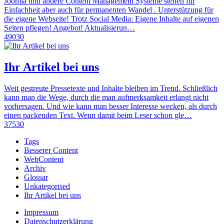
Joomla und andere Content Management Systeme stehen für
Einfachheit aber auch für permanenten Wandel . Unterstützung für
die eigene Webseite! Trotz Social Media: Eigene Inhalte auf eigenen
Seiten pflegen! Angebot! Aktualisierun…
49030
Ihr Artikel bei uns
Weit gestreute Pressetexte und Inhalte bleiben im Trend. Schließlich
kann man die Wege, durch die man aufmerksamkeit erlangt nicht
vorhersagen. Und wie kann man besser Interesse wecken, als durch
einen packenden Text. Wenn damit beim Leser schon gle…
37530
Tags
Besserer Content
WebContent
Archiv
Glossar
Unkategorised
Ihr Artikel bei uns
Impressum
Datenschutzerklärung