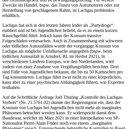
Zwecke im Handel, bspw. das Tunen von Automotoren oder zur
Herstellung von geschlagenem Rahm, ist Lachgas problemlos
erhältlich.
Lachgas hat sich in den letzten Jahren leider als „Partydroge“
etabliert und ist bei Jugendlichen beliebt, da es zu einem kurzen
Rauschgefühl führt. Jedoch kann der Konsum massive
Folgeschäden verursachen. Auch in Zusammenhang mit schweren
oder tödlichen Autounfällen wurde der vorgängige Konsum von
Lachgas als mögliche Unfallursache angegeben (bspw. beim
tödlichen Autounfall in Arisdorf, BL im Herbst 2021). In
verschiedenen Ländern Europas, wie den Niederlanden, wird
zudem von einer Zunahme von Vergiftungsfällen berichtet. Dort
sind Fälle von Jugendlichen bekannt, die bis zu 50 Kartuschen pro
Tag konsumieren. Lachgas führt zwar nicht zu einer körperlichen,
kann aber zu einer psychischen Abhängigkeit führen, wie Experten
festhalten.
Auf die Schriftliche Anfrage Joël Thüring „Kontrolle des Lachgas-
Verbots“ (Nr. 21.5761.02) räumte der Regierungsrat ein, dass der
Konsum von Lachgas bei Jugendlichen nicht mehr als marginales
Phänomen betrachtet werden kann. Er widerspricht damit dem
Bundesrat, welcher im März 2021 in einer Interpellation von SP-
Nationalrat Pierre-Alain Fridez noch von einem „marginalen
Phänomen“ sprach. Entsprechende behördliche Kontrollen in Basel-