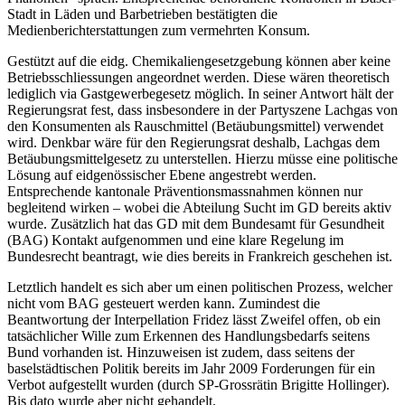
Stadt in Läden und Barbetrieben bestätigten die
Medienberichterstattungen zum vermehrten Konsum.
Gestützt auf die eidg. Chemikaliengesetzgebung können aber keine
Betriebsschliessungen angeordnet werden. Diese wären theoretisch
lediglich via Gastgewerbegesetz möglich. In seiner Antwort hält der
Regierungsrat fest, dass insbesondere in der Partyszene Lachgas von
den Konsumenten als Rauschmittel (Betäubungsmittel) verwendet
wird. Denkbar wäre für den Regierungsrat deshalb, Lachgas dem
Betäubungsmittelgesetz zu unterstellen. Hierzu müsse eine politische
Lösung auf eidgenössischer Ebene angestrebt werden.
Entsprechende kantonale Präventionsmassnahmen können nur
begleitend wirken – wobei die Abteilung Sucht im GD bereits aktiv
wurde. Zusätzlich hat das GD mit dem Bundesamt für Gesundheit
(BAG) Kontakt aufgenommen und eine klare Regelung im
Bundesrecht beantragt, wie dies bereits in Frankreich geschehen ist.
Letztlich handelt es sich aber um einen politischen Prozess, welcher
nicht vom BAG gesteuert werden kann. Zumindest die
Beantwortung der Interpellation Fridez lässt Zweifel offen, ob ein
tatsächlicher Wille zum Erkennen des Handlungsbedarfs seitens
Bund vorhanden ist. Hinzuweisen ist zudem, dass seitens der
baselstädtischen Politik bereits im Jahr 2009 Forderungen für ein
Verbot aufgestellt wurden (durch SP-Grossrätin Brigitte Hollinger).
Bis dato wurde aber nicht gehandelt.