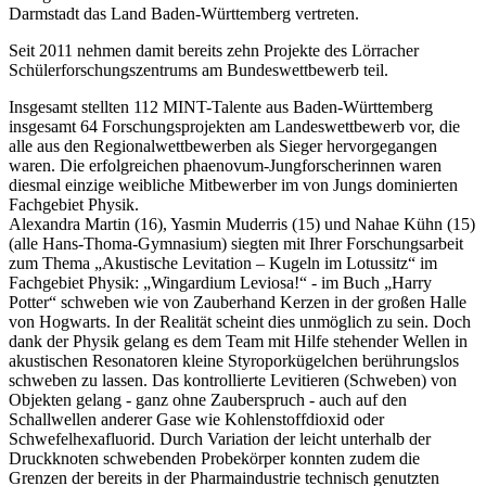
Darmstadt das Land Baden-Württemberg vertreten.
Seit 2011 nehmen damit bereits zehn Projekte des Lörracher
Schülerforschungszentrums am Bundeswettbewerb teil.
Insgesamt stellten 112 MINT-Talente aus Baden-Württemberg
insgesamt 64 Forschungsprojekten am Landeswettbewerb vor, die
alle aus den Regionalwettbewerben als Sieger hervorgegangen
waren. Die erfolgreichen phaenovum-Jungforscherinnen waren
diesmal einzige weibliche Mitbewerber im von Jungs dominierten
Fachgebiet Physik.
Alexandra Martin (16), Yasmin Muderris (15) und Nahae Kühn (15)
(alle Hans-Thoma-Gymnasium) siegten mit Ihrer Forschungsarbeit
zum Thema „Akustische Levitation – Kugeln im Lotussitz“ im
Fachgebiet Physik: „Wingardium Leviosa!“ - im Buch „Harry
Potter“ schweben wie von Zauberhand Kerzen in der großen Halle
von Hogwarts. In der Realität scheint dies unmöglich zu sein. Doch
dank der Physik gelang es dem Team mit Hilfe stehender Wellen in
akustischen Resonatoren kleine Styroporkügelchen berührungslos
schweben zu lassen. Das kontrollierte Levitieren (Schweben) von
Objekten gelang - ganz ohne Zauberspruch - auch auf den
Schallwellen anderer Gase wie Kohlenstoffdioxid oder
Schwefelhexafluorid. Durch Variation der leicht unterhalb der
Druckknoten schwebenden Probekörper konnten zudem die
Grenzen der bereits in der Pharmaindustrie technisch genutzten