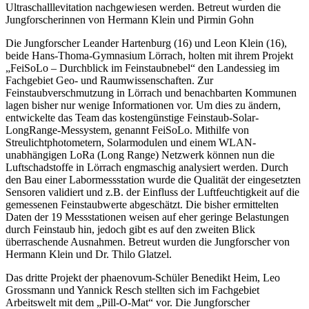
Ultraschalllevitation nachgewiesen werden. Betreut wurden die
Jungforscherinnen von Hermann Klein und Pirmin Gohn
Die Jungforscher Leander Hartenburg (16) und Leon Klein (16),
beide Hans-Thoma-Gymnasium Lörrach, holten mit ihrem Projekt
„FeiSoLo – Durchblick im Feinstaubnebel“ den Landessieg im
Fachgebiet Geo- und Raumwissenschaften. Zur
Feinstaubverschmutzung in Lörrach und benachbarten Kommunen
lagen bisher nur wenige Informationen vor. Um dies zu ändern,
entwickelte das Team das kostengünstige Feinstaub-Solar-
LongRange-Messystem, genannt FeiSoLo. Mithilfe von
Streulichtphotometern, Solarmodulen und einem WLAN-
unabhängigen LoRa (Long Range) Netzwerk können nun die
Luftschadstoffe in Lörrach engmaschig analysiert werden. Durch
den Bau einer Labormessstation wurde die Qualität der eingesetzten
Sensoren validiert und z.B. der Einfluss der Luftfeuchtigkeit auf die
gemessenen Feinstaubwerte abgeschätzt. Die bisher ermittelten
Daten der 19 Messstationen weisen auf eher geringe Belastungen
durch Feinstaub hin, jedoch gibt es auf den zweiten Blick
überraschende Ausnahmen. Betreut wurden die Jungforscher von
Hermann Klein und Dr. Thilo Glatzel.
Das dritte Projekt der phaenovum-Schüler Benedikt Heim, Leo
Grossmann und Yannick Resch stellten sich im Fachgebiet
Arbeitswelt mit dem „Pill-O-Mat“ vor. Die Jungforscher