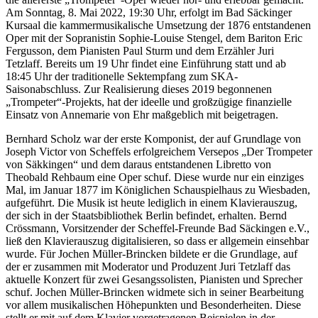
Am Sonntag, 8. Mai 2022, 19:30 Uhr, erfolgt im Bad Säckinger
Kursaal die kammermusikalische Umsetzung der 1876 entstandenen
Oper mit der Sopranistin Sophie-Louise Stengel, dem Bariton Eric
Fergusson, dem Pianisten Paul Sturm und dem Erzähler Juri
Tetzlaff. Bereits um 19 Uhr findet eine Einführung statt und ab
18:45 Uhr der traditionelle Sektempfang zum SKA-
Saisonabschluss. Zur Realisierung dieses 2019 begonnenen
„Trompeter“-Projekts, hat der ideelle und großzügige finanzielle
Einsatz von Annemarie von Ehr maßgeblich mit beigetragen.
Bernhard Scholz war der erste Komponist, der auf Grundlage von
Joseph Victor von Scheffels erfolgreichem Versepos „Der Trompeter
von Säkkingen“ und dem daraus entstandenen Libretto von
Theobald Rehbaum eine Oper schuf. Diese wurde nur ein einziges
Mal, im Januar 1877 im Königlichen Schauspielhaus zu Wiesbaden,
aufgeführt. Die Musik ist heute lediglich in einem Klavierauszug,
der sich in der Staatsbibliothek Berlin befindet, erhalten. Bernd
Crössmann, Vorsitzender der Scheffel-Freunde Bad Säckingen e.V.,
ließ den Klavierauszug digitalisieren, so dass er allgemein einsehbar
wurde. Für Jochen Müller-Brincken bildete er die Grundlage, auf
der er zusammen mit Moderator und Produzent Juri Tetzlaff das
aktuelle Konzert für zwei Gesangssolisten, Pianisten und Sprecher
schuf. Jochen Müller-Brincken widmete sich in seiner Bearbeitung
vor allem musikalischen Höhepunkten und Besonderheiten. Diese
stellt er mit auf dem Klavier vorgetragenen Beispielen in der