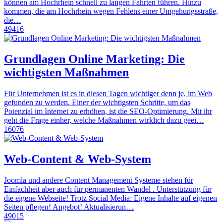
können am Hochrhein schnell zu langen Fahrten führen. Hinzu
kommen, die am Hochrhein wegen Fehlens einer Umgehungsstraße,
die…
49416
Grundlagen Online Marketing: Die
wichtigsten Maßnahmen
Für Unternehmen ist es in diesen Tagen wichtiger denn je, im Web
gefunden zu werden. Einer der wichtigsten Schritte, um das
Potenzial im Internet zu erhöhen, ist die SEO-Optimierung. Mit ihr
geht die Frage einher, welche Maßnahmen wirklich dazu geei…
16076
Web-Content & Web-System
Joomla und andere Content Management Systeme stehen für
Einfachheit aber auch für permanenten Wandel . Unterstützung für
die eigene Webseite! Trotz Social Media: Eigene Inhalte auf eigenen
Seiten pflegen! Angebot! Aktualisierun…
49015