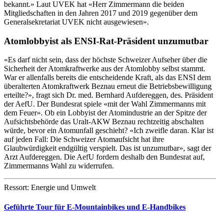
bekannt.» Laut UVEK hat «Herr Zimmermann die beiden
Mitgliedschaften in den Jahren 2017 und 2019 gegenüber dem
Generalsekretariat UVEK nicht ausgewiesen».
Atomlobbyist als ENSI-Rat-Präsident unzumutbar
«Es darf nicht sein, dass der höchste Schweizer Aufseher über die
Sicherheit der Atomkraftwerke aus der Atomlobby selbst stammt.
War er allenfalls bereits die entscheidende Kraft, als das ENSI dem
überalterten Atomkraftwerk Beznau erneut die Betriebsbewilligung
erteilte?», fragt sich Dr. med. Bernhard Aufdereggen, des. Präsident
der AefU. Der Bundesrat spiele «mit der Wahl Zimmermanns mit
dem Feuer». Ob ein Lobbyist der Atomindustrie an der Spitze der
Aufsichtsbehörde das Uralt-AKW Beznau rechtzeitig abschalten
würde, bevor ein Atomunfall geschieht? «Ich zweifle daran. Klar ist
auf jeden Fall: Die Schweizer Atomaufsicht hat ihre
Glaubwürdigkeit endgültig verspielt. Das ist unzumutbar», sagt der
Arzt Aufdereggen. Die AefU fordern deshalb den Bundesrat auf,
Zimmermanns Wahl zu widerrufen.
Ressort: Energie und Umwelt
Geführte Tour für E-Mountainbikes und E-Handbikes