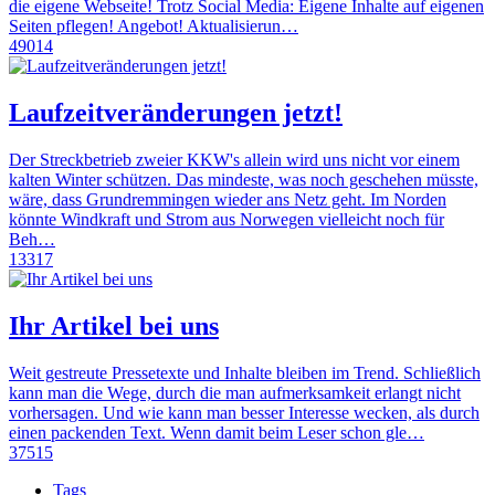
die eigene Webseite! Trotz Social Media: Eigene Inhalte auf eigenen
Seiten pflegen! Angebot! Aktualisierun…
49014
Laufzeitveränderungen jetzt!
Der Streckbetrieb zweier KKW's allein wird uns nicht vor einem
kalten Winter schützen. Das mindeste, was noch geschehen müsste,
wäre, dass Grundremmingen wieder ans Netz geht. Im Norden
könnte Windkraft und Strom aus Norwegen vielleicht noch für
Beh…
13317
Ihr Artikel bei uns
Weit gestreute Pressetexte und Inhalte bleiben im Trend. Schließlich
kann man die Wege, durch die man aufmerksamkeit erlangt nicht
vorhersagen. Und wie kann man besser Interesse wecken, als durch
einen packenden Text. Wenn damit beim Leser schon gle…
37515
Tags