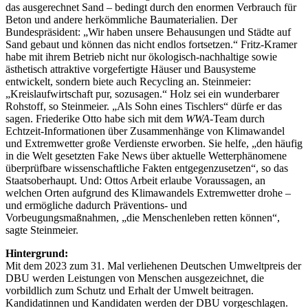
das ausgerechnet Sand – bedingt durch den enormen Verbrauch für
Beton und andere herkömmliche Baumaterialien. Der
Bundespräsident: „Wir haben unsere Behausungen und Städte auf
Sand gebaut und können das nicht endlos fortsetzen.“ Fritz-Kramer
habe mit ihrem Betrieb nicht nur ökologisch-nachhaltige sowie
ästhetisch attraktive vorgefertigte Häuser und Bausysteme
entwickelt, sondern biete auch Recycling an. Steinmeier:
„Kreislaufwirtschaft pur, sozusagen.“ Holz sei ein wunderbarer
Rohstoff, so Steinmeier. „Als Sohn eines Tischlers“ dürfe er das
sagen. Friederike Otto habe sich mit dem
WWA
-Team durch
Echtzeit-Informationen über Zusammenhänge von Klimawandel
und Extremwetter große Verdienste erworben. Sie helfe, „den häufig
in die Welt gesetzten Fake News über aktuelle Wetterphänomene
überprüfbare wissenschaftliche Fakten entgegenzusetzen“, so das
Staatsoberhaupt. Und: Ottos Arbeit erlaube Voraussagen, an
welchen Orten aufgrund des Klimawandels Extremwetter drohe –
und ermögliche dadurch Präventions- und
Vorbeugungsmaßnahmen, „die Menschenleben retten können“,
sagte Steinmeier.
Hintergrund:
Mit dem 2023 zum 31. Mal verliehenen Deutschen Umweltpreis der
DBU werden Leistungen von Menschen ausgezeichnet, die
vorbildlich zum Schutz und Erhalt der Umwelt beitragen.
Kandidatinnen und Kandidaten werden der DBU vorgeschlagen.