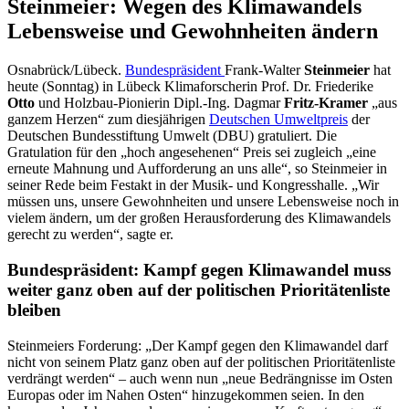
Steinmeier: Wegen des Klimawandels
Lebensweise und Gewohnheiten ändern
Osnabrück/Lübeck.
Bundespräsident
Frank-Walter
Steinmeier
hat
heute (Sonntag) in Lübeck Klimaforscherin Prof. Dr. Friederike
Otto
und Holzbau-Pionierin Dipl.-Ing. Dagmar
Fritz-Kramer
„aus
ganzem Herzen“ zum diesjährigen
Deutschen Umweltpreis
der
Deutschen Bundesstiftung Umwelt (DBU) gratuliert. Die
Gratulation für den „hoch angesehenen“ Preis sei zugleich „eine
erneute Mahnung und Aufforderung an uns alle“, so Steinmeier in
seiner Rede beim Festakt in der Musik- und Kongresshalle. „Wir
müssen uns, unsere Gewohnheiten und unsere Lebensweise noch in
vielem ändern, um der großen Herausforderung des Klimawandels
gerecht zu werden“, sagte er.
Bundespräsident: Kampf gegen Klimawandel muss
weiter ganz oben auf der politischen Prioritätenliste
bleiben
Steinmeiers Forderung: „Der Kampf gegen den Klimawandel darf
nicht von seinem Platz ganz oben auf der politischen Prioritätenliste
verdrängt werden“ – auch wenn nun „neue Bedrängnisse im Osten
Europas oder im Nahen Osten“ hinzugekommen seien. In den