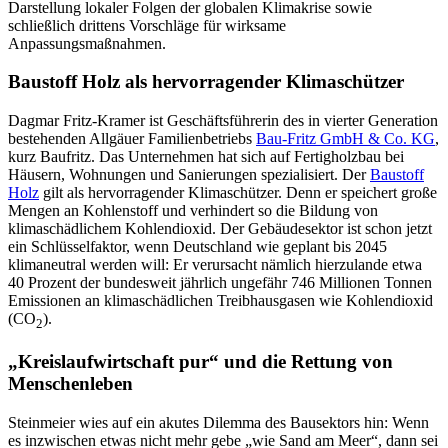
Darstellung lokaler Folgen der globalen Klimakrise sowie
schließlich drittens Vorschläge für wirksame
Anpassungsmaßnahmen.
Baustoff Holz als hervorragender Klimaschützer
Dagmar Fritz-Kramer ist Geschäftsführerin des in vierter Generation
bestehenden Allgäuer Familienbetriebs
Bau-Fritz GmbH & Co. KG
,
kurz Baufritz. Das Unternehmen hat sich auf Fertigholzbau bei
Häusern, Wohnungen und Sanierungen spezialisiert. Der
Baustoff
Holz
gilt als hervorragender Klimaschützer. Denn er speichert große
Mengen an Kohlenstoff und verhindert so die Bildung von
klimaschädlichem Kohlendioxid. Der Gebäudesektor ist schon jetzt
ein Schlüsselfaktor, wenn Deutschland wie geplant bis 2045
klimaneutral werden will: Er verursacht nämlich hierzulande etwa
40 Prozent der bundesweit jährlich ungefähr 746 Millionen Tonnen
Emissionen an klimaschädlichen Treibhausgasen wie Kohlendioxid
(CO
).
2
„Kreislaufwirtschaft pur“ und die Rettung von
Menschenleben
Steinmeier wies auf ein akutes Dilemma des Bausektors hin: Wenn
es inzwischen etwas nicht mehr gebe „wie Sand am Meer“, dann sei