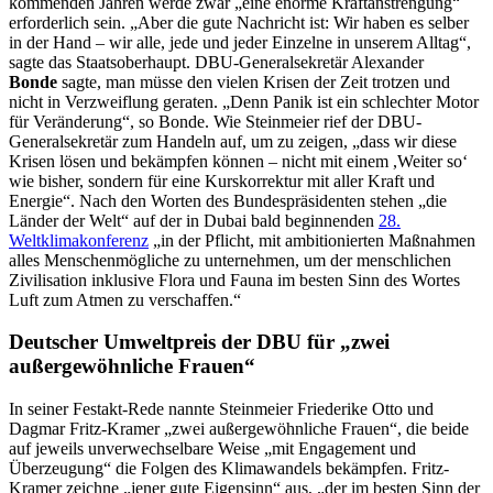
kommenden Jahren werde zwar „eine enorme Kraftanstrengung“
erforderlich sein. „Aber die gute Nachricht ist: Wir haben es selber
in der Hand – wir alle, jede und jeder Einzelne in unserem Alltag“,
sagte das Staatsoberhaupt. DBU-Generalsekretär Alexander
Bonde
sagte, man müsse den vielen Krisen der Zeit trotzen und
nicht in Verzweiflung geraten. „Denn Panik ist ein schlechter Motor
für Veränderung“, so Bonde. Wie Steinmeier rief der DBU-
Generalsekretär zum Handeln auf, um zu zeigen, „dass wir diese
Krisen lösen und bekämpfen können – nicht mit einem ,Weiter so‘
wie bisher, sondern für eine Kurskorrektur mit aller Kraft und
Energie“. Nach den Worten des Bundespräsidenten stehen „die
Länder der Welt“ auf der in Dubai bald beginnenden
28.
Weltklimakonferenz
„in der Pflicht, mit ambitionierten Maßnahmen
alles Menschenmögliche zu unternehmen, um der menschlichen
Zivilisation inklusive Flora und Fauna im besten Sinn des Wortes
Luft zum Atmen zu verschaffen.“
Deutscher Umweltpreis der DBU für „zwei
außergewöhnliche Frauen“
In seiner Festakt-Rede nannte Steinmeier Friederike Otto und
Dagmar Fritz-Kramer „zwei außergewöhnliche Frauen“, die beide
auf jeweils unverwechselbare Weise „mit Engagement und
Überzeugung“ die Folgen des Klimawandels bekämpfen. Fritz-
Kramer zeichne „jener gute Eigensinn“ aus, „der im besten Sinn der