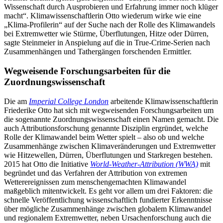
Wissenschaft durch Ausprobieren und Erfahrung immer noch klüger
macht“. Klimawissenschaftlerin Otto wiederum wirke wie eine
„Klima-Profilerin“ auf der Suche nach der Rolle des Klimawandels
bei Extremwetter wie Stürme, Überflutungen, Hitze oder Dürren,
sagte Steinmeier in Anspielung auf die in True-Crime-Serien nach
Zusammenhängen und Tathergängen forschenden Ermittler.
Wegweisende Forschungsarbeiten für die
Zuordnungswissenschaft
Die am
Imperial College London
arbeitende Klimawissenschaftlerin
Friederike Otto hat sich mit wegweisenden Forschungsarbeiten um
die sogenannte Zuordnungswissenschaft einen Namen gemacht. Die
auch Attributionsforschung genannte Disziplin ergründet, welche
Rolle der Klimawandel beim Wetter spielt – also ob und welche
Zusammenhänge zwischen Klimaverände­rungen und Extremwetter
wie Hitzewellen, Dürren, Überflutungen und Starkregen bestehen.
2015 hat Otto die Initiative
World-Weather-Attribution (WWA)
mit
begründet und das Verfahren der Attribution von extremen
Wetterereignissen zum menschengemachten Klimawandel
maßgeblich mitentwickelt. Es geht vor allem um drei Faktoren: die
schnelle Veröffentlichung wissenschaftlich fundierter Erkenntnisse
über mögliche Zusammenhänge zwischen globalem Klimawandel
und regionalem Extremwetter, neben Ursachenforschung auch die