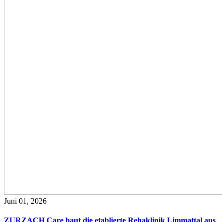
Juni 01, 2026
ZURZACH Care baut die etablierte Rehaklinik Limmattal aus