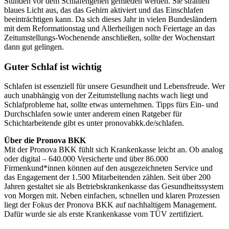
Stunden vor dem Schlafengehen gemieden werden. Sie strahlen
blaues Licht aus, das das Gehirn aktiviert und das Einschlafen
beeinträchtigen kann. Da sich dieses Jahr in vielen Bundesländern
mit dem Reformationstag und Allerheiligen noch Feiertage an das
Zeitumstellungs-Wochenende anschließen, sollte der Wochenstart
dann gut gelingen.
Guter Schlaf ist wichtig
Schlafen ist essenziell für unsere Gesundheit und Lebensfreude. Wer
auch unabhängig von der Zeitumstellung nachts wach liegt und
Schlafprobleme hat, sollte etwas unternehmen. Tipps fürs Ein- und
Durchschlafen sowie unter anderem einen Ratgeber für
Schichtarbeitende gibt es unter pronovabkk.de/schlafen.
Über die Pronova BKK
Mit der Pronova BKK fühlt sich Krankenkasse leicht an. Ob analog
oder digital – 640.000 Versicherte und über 86.000
Firmenkund*innen können auf den ausgezeichneten Service und
das Engagement der 1.500 Mitarbeitenden zählen. Seit über 200
Jahren gestaltet sie als Betriebskrankenkasse das Gesundheitssystem
von Morgen mit. Neben einfachen, schnellen und klaren Prozessen
liegt der Fokus der Pronova BKK auf nachhaltigem Management.
Dafür wurde sie als erste Krankenkasse vom TÜV zertifiziert.