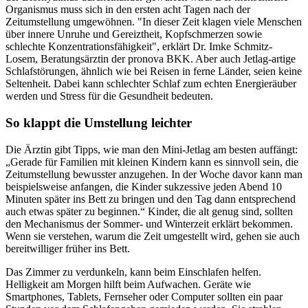
Organismus muss sich in den ersten acht Tagen nach der
Zeitumstellung umgewöhnen. "In dieser Zeit klagen viele Menschen
über innere Unruhe und Gereiztheit, Kopfschmerzen sowie
schlechte Konzentrationsfähigkeit", erklärt Dr. Imke Schmitz-
Losem, Beratungsärztin der pronova BKK. Aber auch Jetlag-artige
Schlafstörungen, ähnlich wie bei Reisen in ferne Länder, seien keine
Seltenheit. Dabei kann schlechter Schlaf zum echten Energieräuber
werden und Stress für die Gesundheit bedeuten.
So klappt die Umstellung leichter
Die Ärztin gibt Tipps, wie man den Mini-Jetlag am besten auffängt:
„Gerade für Familien mit kleinen Kindern kann es sinnvoll sein, die
Zeitumstellung bewusster anzugehen. In der Woche davor kann man
beispielsweise anfangen, die Kinder sukzessive jeden Abend 10
Minuten später ins Bett zu bringen und den Tag dann entsprechend
auch etwas später zu beginnen.“ Kinder, die alt genug sind, sollten
den Mechanismus der Sommer- und Winterzeit erklärt bekommen.
Wenn sie verstehen, warum die Zeit umgestellt wird, gehen sie auch
bereitwilliger früher ins Bett.
Das Zimmer zu verdunkeln, kann beim Einschlafen helfen.
Helligkeit am Morgen hilft beim Aufwachen. Geräte wie
Smartphones, Tablets, Fernseher oder Computer sollten ein paar