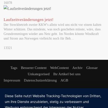
16078
Laufzeitveränderungen jetzt!
Der Streckbetrieb zweier KKW's allein wird uns nicht vor einem kalten
Winter schützen. Das mindeste, was noch geschehen müsste, wäre, dass
Grundremmingen wieder ans Netz geht. Im Norden könnte Windkraft
und Strom aus Norwegen vielleicht noch für Beh…
13321
Tags
Besserer Content
WebContent
Archiv
Glossar
Unkategorised
Ihr Artikel bei uns
Impressum
Datenschutzerklärung
AGB
Diese Seite nutzt Website Tracking-Technologien von Dritten,
um ihre Dienste anzubieten, stetig zu verbessern und
Werbung entsprechend der Interessen der Nutzer