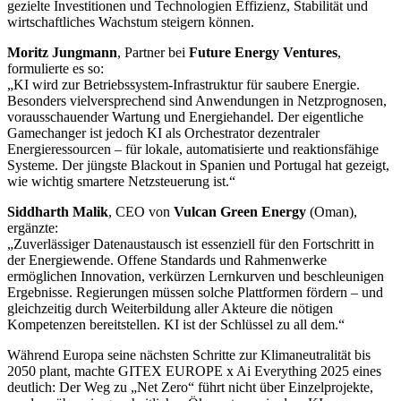
gezielte Investitionen und Technologien Effizienz, Stabilität und
wirtschaftliches Wachstum steigern können.
Moritz Jungmann
, Partner bei
Future Energy Ventures
,
formulierte es so:
„KI wird zur Betriebssystem-Infrastruktur für saubere Energie.
Besonders vielversprechend sind Anwendungen in Netzprognosen,
vorausschauender Wartung und Energiehandel. Der eigentliche
Gamechanger ist jedoch KI als Orchestrator dezentraler
Energieressourcen – für lokale, automatisierte und reaktionsfähige
Systeme. Der jüngste Blackout in Spanien und Portugal hat gezeigt,
wie wichtig smartere Netzsteuerung ist.“
Siddharth Malik
, CEO von
Vulcan Green Energy
(Oman),
ergänzte:
„Zuverlässiger Datenaustausch ist essenziell für den Fortschritt in
der Energiewende. Offene Standards und Rahmenwerke
ermöglichen Innovation, verkürzen Lernkurven und beschleunigen
Ergebnisse. Regierungen müssen solche Plattformen fördern – und
gleichzeitig durch Weiterbildung aller Akteure die nötigen
Kompetenzen bereitstellen. KI ist der Schlüssel zu all dem.“
Während Europa seine nächsten Schritte zur Klimaneutralität bis
2050 plant, machte GITEX EUROPE x Ai Everything 2025 eines
deutlich: Der Weg zu „Net Zero“ führt nicht über Einzelprojekte,