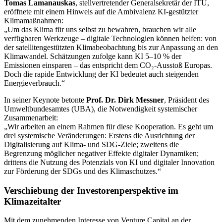
Tomas Lamanauskas
, stellvertretender Generalsekretär der ITU,
eröffnete mit einem Hinweis auf die Ambivalenz KI-gestützter
Klimamaßnahmen:
„Um das Klima für uns selbst zu bewahren, brauchen wir alle
verfügbaren Werkzeuge – digitale Technologien können helfen: von
der satellitengestützten Klimabeobachtung bis zur Anpassung an den
Klimawandel. Schätzungen zufolge kann KI 5–10 % der
Emissionen einsparen – das entspricht dem CO₂-Ausstoß Europas.
Doch die rapide Entwicklung der KI bedeutet auch steigenden
Energieverbrauch.“
In seiner Keynote betonte
Prof. Dr. Dirk Messner
, Präsident des
Umweltbundesamtes (UBA), die Notwendigkeit systemischer
Zusammenarbeit:
„Wir arbeiten an einem Rahmen für diese Kooperation. Es geht um
drei systemische Veränderungen: Erstens die Ausrichtung der
Digitalisierung auf Klima- und SDG-Ziele; zweitens die
Begrenzung möglicher negativer Effekte digitaler Dynamiken;
drittens die Nutzung des Potenzials von KI und digitaler Innovation
zur Förderung der SDGs und des Klimaschutzes.“
Verschiebung der Investorenperspektive im
Klimazeitalter
Mit dem zunehmenden Interesse von Venture Capital an der