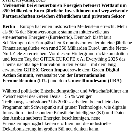
Meilenstein bei erneuerbaren Energien befeuert Wettlauf um
350 Milliarden Euro jährliche Investitionen und wegweisende
Partnerschaften zwischen öffentlichem und privatem Sektor
Berlin
– Europa hat einen historischen Meilenstein erreicht: Mehr
als 50 % der Stromversorgung stammen mittlerweile aus
erneuerbaren Energien¹ (Eurelectric). Dennoch klafft laut
Schätzungen der Europäischen Kommission weiterhin eine jährliche
Finanzierungslücke von rund 350 Milliarden Euro², um die Netto-
Null-Ziele zu erreichen. Vor diesem Hintergrund rückte am dritten
und letzten Tag der GITEX EUROPE x Ai Everything 2025 das
Thema nachhaltige Innovation in den Fokus – mit dem lang
erwarteten
GITEX Green Impact
sowie dem
Green Digital
Action Summit
, veranstaltet von der
Internationalen
Fernmeldeunion (ITU)
und dem
Umweltbundesamt (UBA)
.
Während politische Entscheidungsträger und Wirtschaftsführer am
Zwischenziel des Green Deals – 55 % weniger
Treibhausgasemissionen³ bis 2030 – arbeiten, beleuchtete das
Programm mit Schwerpunkt auf grüner Technologie, wie digitale
Innovation – insbesondere Künstliche Intelligenz (KI) und Daten –
den Ausbau sauberer Energien beschleunigen, neue
Finanzierungsmöglichkeiten eröffnen und die industrielle
Dekarbonisierung im großen Stil neu denken kann.