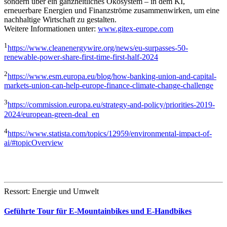
sondern über ein ganzheitliches Ökosystem – in dem KI,
erneuerbare Energien und Finanzströme zusammenwirken, um eine
nachhaltige Wirtschaft zu gestalten.
Weitere Informationen unter:
www.gitex-europe.com
1
https://www.cleanenergywire.org/news/eu-surpasses-50-
renewable-power-share-first-time-first-half-2024
2
https://www.esm.europa.eu/blog/how-banking-union-and-capital-
markets-union-can-help-europe-finance-climate-change-challenge
3
https://commission.europa.eu/strategy-and-policy/priorities-2019-
2024/european-green-deal_en
4
https://www.statista.com/topics/12959/environmental-impact-of-
ai/#topicOverview
Ressort: Energie und Umwelt
Geführte Tour für E-Mountainbikes und E-Handbikes