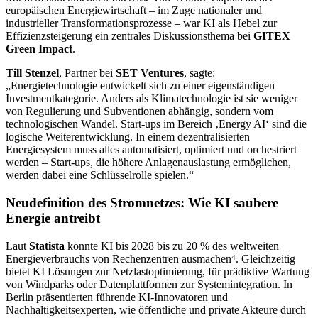
europäischen Energiewirtschaft – im Zuge nationaler und
industrieller Transformationsprozesse – war KI als Hebel zur
Effizienzsteigerung ein zentrales Diskussionsthema bei
GITEX
Green Impact
.
Till Stenzel
, Partner bei
SET Ventures
, sagte:
„Energietechnologie entwickelt sich zu einer eigenständigen
Investmentkategorie. Anders als Klimatechnologie ist sie weniger
von Regulierung und Subventionen abhängig, sondern vom
technologischen Wandel. Start-ups im Bereich ‚Energy AI‘ sind die
logische Weiterentwicklung. In einem dezentralisierten
Energiesystem muss alles automatisiert, optimiert und orchestriert
werden – Start-ups, die höhere Anlagenauslastung ermöglichen,
werden dabei eine Schlüsselrolle spielen.“
Neudefinition des Stromnetzes: Wie KI saubere
Energie antreibt
Laut
Statista
könnte KI bis 2028 bis zu 20 % des weltweiten
Energieverbrauchs von Rechenzentren ausmachen⁴. Gleichzeitig
bietet KI Lösungen zur Netzlastoptimierung, für prädiktive Wartung
von Windparks oder Datenplattformen zur Systemintegration. In
Berlin präsentierten führende KI-Innovatoren und
Nachhaltigkeitsexperten, wie öffentliche und private Akteure durch