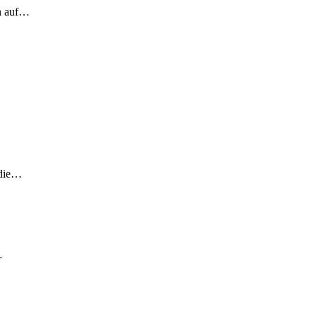
ch auf…
 die…
…